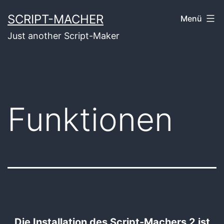
Zum
SCRIPT-MACHER
Menü
Inhalt
Just another Script-Maker
springen
Funktionen
Die Installation des Script-Machers 2 ist